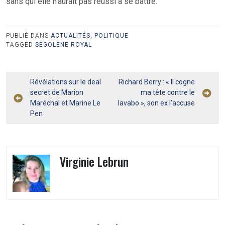
sans qui elle n’aurait pas réussi à se battre.
PUBLIÉ DANS
ACTUALITÉS
,
POLITIQUE
TAGGED
SÉGOLÈNE ROYAL
Navigation
Révélations sur le deal
Richard Berry : « Il cogne
secret de Marion
ma tête contre le
de
Maréchal et Marine Le
lavabo », son ex l’accuse
l’article
Pen
Virginie Lebrun