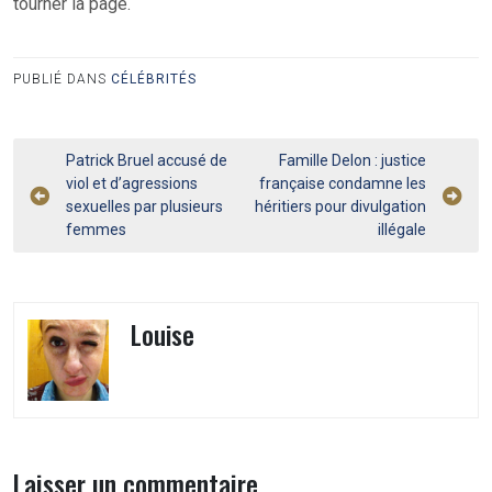
tourner la page.
PUBLIÉ DANS
CÉLÉBRITÉS
Navigation
Patrick Bruel accusé de
Famille Delon : justice
viol et d’agressions
française condamne les
de
sexuelles par plusieurs
héritiers pour divulgation
l’article
femmes
illégale
Louise
Laisser un commentaire