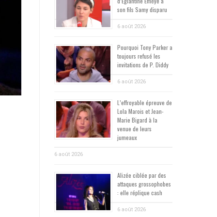
d’Églantine Éméyé à
son fils Samy disparu
6 août 2026
Pourquoi Tony Parker a
toujours refusé les
invitations de P. Diddy
6 août 2026
L’effroyable épreuve de
Lola Marois et Jean-
Marie Bigard à la
venue de leurs
jumeaux
6 août 2026
Alizée ciblée par des
attaques grossophobes
: elle réplique cash
6 août 2026