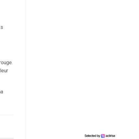
es
rouge.
leur
ma