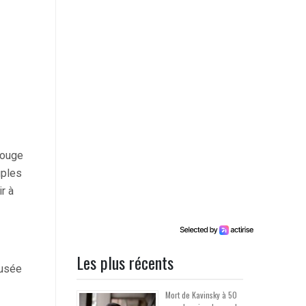
rouge
uples
r à
Les plus récents
fusée
Mort de Kavinsky à 50