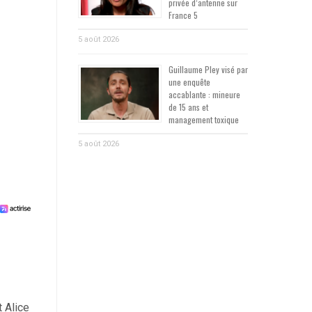
privée d’antenne sur
France 5
5 août 2026
Guillaume Pley visé par
une enquête
accablante : mineure
de 15 ans et
management toxique
5 août 2026
t Alice