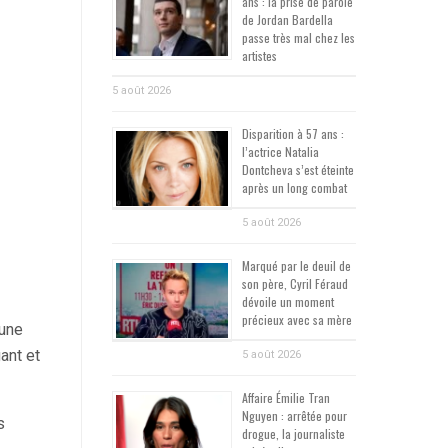
ans : la prise de parole
de Jordan Bardella
passe très mal chez les
artistes
5 août 2026
Disparition à 57 ans :
l’actrice Natalia
Dontcheva s’est éteinte
après un long combat
5 août 2026
Marqué par le deuil de
son père, Cyril Féraud
dévoile un moment
précieux avec sa mère
 une
ant et
5 août 2026
Affaire Émilie Tran
Nguyen : arrêtée pour
s
drogue, la journaliste