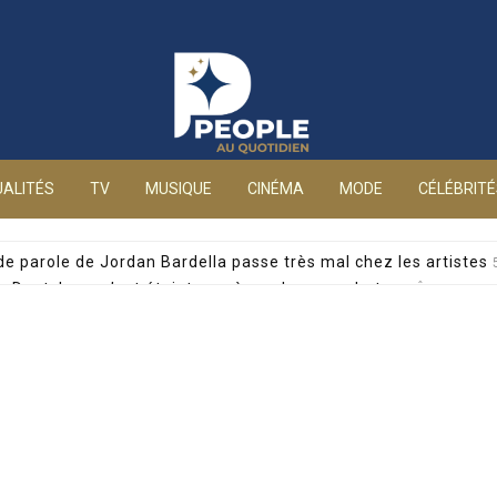
People au quotidien
ALITÉS
TV
MUSIQUE
CINÉMA
MODE
CÉLÉBRIT
 de parole de Jordan Bardella passe très mal chez les artistes
alia Dontcheva s’est éteinte après un long combat
5 AOÛT 2026
yril Féraud dévoile un moment précieux avec sa mère
5 AOÛT 2026
 pour drogue, la journaliste privée d’antenne sur France 5
5 AO
e accablante : mineure de 15 ans et management toxique
5 AOÛ