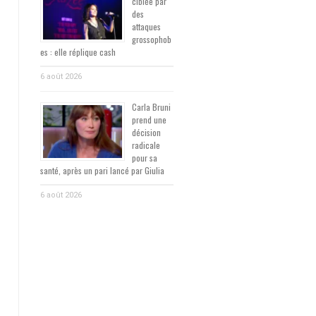
ciblée par
des
attaques
grossophob
es : elle réplique cash
6 août 2026
Carla Bruni
prend une
décision
radicale
pour sa
santé, après un pari lancé par Giulia
6 août 2026