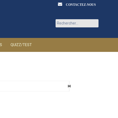
CONTACTEZ-NOUS
Rechercher :
ÉS
QUIZZ/TEST
eaux
6 AOÛT 2026
ia
6 AOÛT 2026