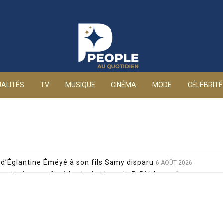
People au quotidien
ALITÉS
TV
MUSIQUE
CINÉMA
MODE
CÉLÉBRIT
d’Églantine Éméyé à son fils Samy disparu
6 AOÛT 2026
 a toujours refusé les invitations de P. Diddy
6 AOÛT 2026
 de Lola Marois et Jean-Marie Bigard à la venue de leurs jum
s attaques grossophobes : elle réplique cash
6 AOÛT 2026
 décision radicale pour sa santé, après un pari lancé par Giul