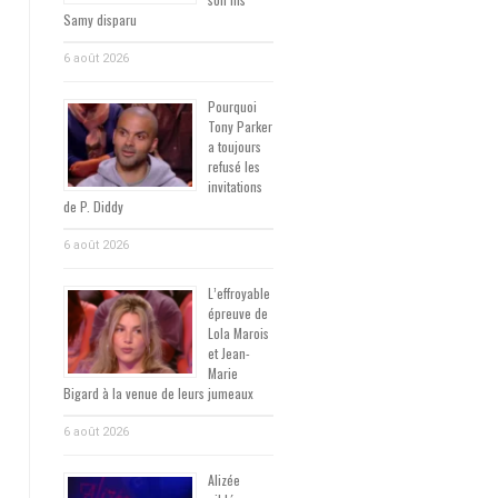
Samy disparu
6 août 2026
Pourquoi
Tony Parker
a toujours
refusé les
invitations
de P. Diddy
6 août 2026
L’effroyable
épreuve de
Lola Marois
et Jean-
Marie
Bigard à la venue de leurs jumeaux
6 août 2026
Alizée