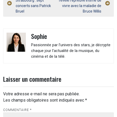
Strasbourg : sept
révèle l’épreuve intime de
de
concerts sans Patrick
vivre avec la maladie de
l’article
Bruel
Bruce Willis
Sophie
Passionnée par l’univers des stars, je décrypte
chaque jour l’actualité de la musique, du
cinéma et de la télé.
Laisser un commentaire
Votre adresse e-mail ne sera pas publiée.
Les champs obligatoires sont indiqués avec
*
COMMENTAIRE
*