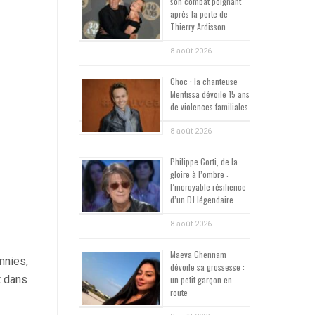
son combat poignant
après la perte de
Thierry Ardisson
8 août 2026
Choc : la chanteuse
Mentissa dévoile 15 ans
de violences familiales
8 août 2026
Philippe Corti, de la
gloire à l’ombre :
l’incroyable résilience
d’un DJ légendaire
8 août 2026
Maeva Ghennam
nnies,
dévoile sa grossesse :
t dans
un petit garçon en
route