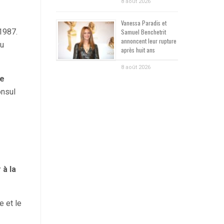
8 août 2026
Vanessa Paradis et
1987.
Samuel Benchetrit
annoncent leur rupture
du
après huit ans
8 août 2026
re
onsul
 à la
e et le