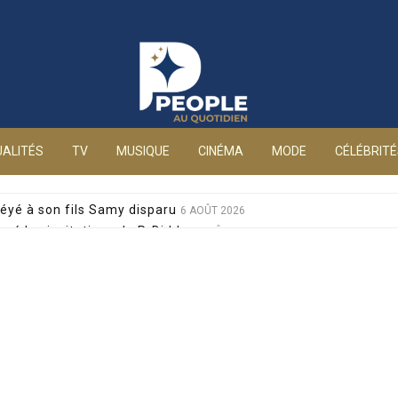
People au quotidien
ALITÉS
TV
MUSIQUE
CINÉMA
MODE
CÉLÉBRIT
éyé à son fils Samy disparu
6 AOÛT 2026
sé les invitations de P. Diddy
6 AOÛT 2026
s et Jean-Marie Bigard à la venue de leurs jumeaux
6 AOÛT 2026
sophobes : elle réplique cash
6 AOÛT 2026
ale pour sa santé, après un pari lancé par Giulia
6 AOÛT 2026