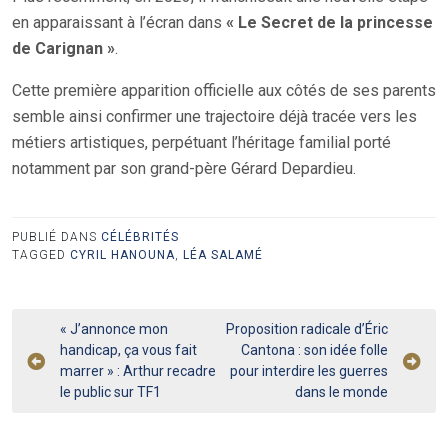
en apparaissant à l’écran dans
« Le Secret de la princesse
de Carignan »
.
Cette première apparition officielle aux côtés de ses parents
semble ainsi confirmer une trajectoire déjà tracée vers les
métiers artistiques, perpétuant l’héritage familial porté
notamment par son grand-père Gérard Depardieu.
PUBLIÉ DANS
CÉLÉBRITÉS
TAGGED
CYRIL HANOUNA
,
LÉA SALAMÉ
Navigation
« J’annonce mon
Proposition radicale d’Éric
handicap, ça vous fait
Cantona : son idée folle
de
marrer » : Arthur recadre
pour interdire les guerres
l’article
le public sur TF1
dans le monde