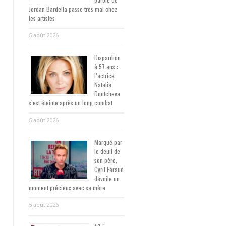
Jordan Bardella passe très mal chez
les artistes
5 août 2026
Disparition
à 57 ans :
l’actrice
Natalia
Dontcheva
s’est éteinte après un long combat
5 août 2026
Marqué par
le deuil de
son père,
Cyril Féraud
dévoile un
moment précieux avec sa mère
5 août 2026