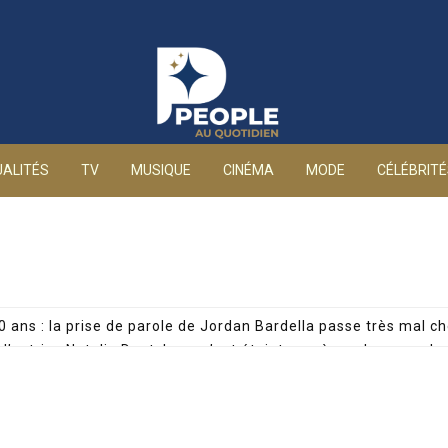
People au quotidien
ALITÉS
TV
MUSIQUE
CINÉMA
MODE
CÉLÉBRIT
0 ans : la prise de parole de Jordan Bardella passe très mal ch
: l’actrice Natalia Dontcheva s’est éteinte après un long comb
de son père, Cyril Féraud dévoile un moment précieux avec sa
Nguyen : arrêtée pour drogue, la journaliste privée d’antenne 
 par une enquête accablante : mineure de 15 ans et manageme