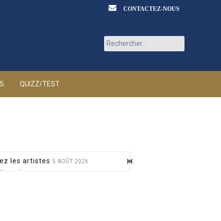
CONTACTEZ-NOUS
Rechercher :
ÉS
QUIZZ/TEST
ez les artistes
5 AOÛT 2026
at
5 AOÛT 2026
 mère
5 AOÛT 2026
sur France 5
5 AOÛT 2026
nt toxique
5 AOÛT 2026