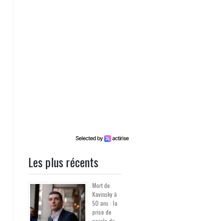
Les plus récents
Mort de
Kavinsky à
50 ans : la
prise de
parole de