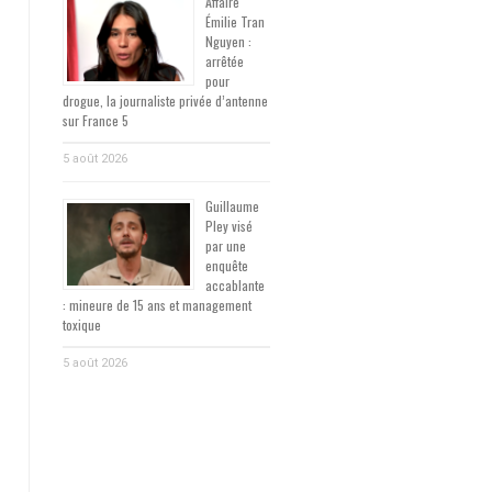
Affaire
Émilie Tran
Nguyen :
arrêtée
pour
drogue, la journaliste privée d’antenne
sur France 5
5 août 2026
Guillaume
Pley visé
par une
enquête
accablante
: mineure de 15 ans et management
toxique
5 août 2026