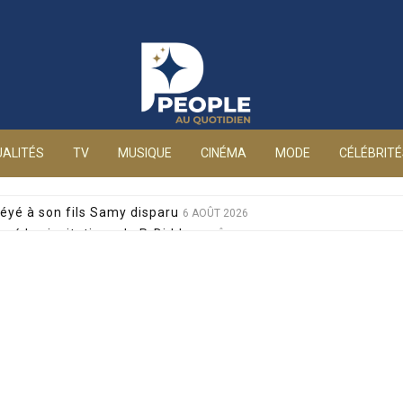
People au quotidien
ALITÉS
TV
MUSIQUE
CINÉMA
MODE
CÉLÉBRIT
éyé à son fils Samy disparu
6 AOÛT 2026
sé les invitations de P. Diddy
6 AOÛT 2026
s et Jean-Marie Bigard à la venue de leurs jumeaux
6 AOÛT 2026
sophobes : elle réplique cash
6 AOÛT 2026
ale pour sa santé, après un pari lancé par Giulia
6 AOÛT 2026