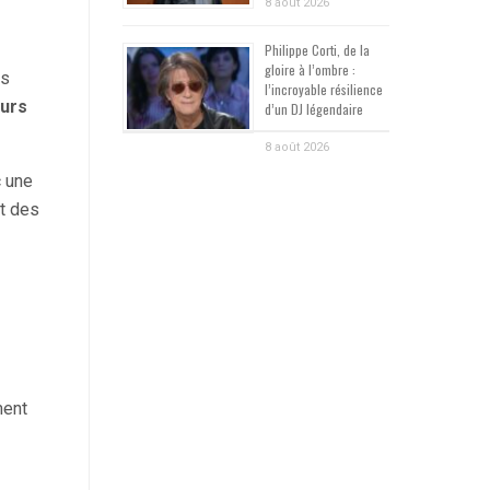
8 août 2026
Philippe Corti, de la
gloire à l’ombre :
ps
l’incroyable résilience
ours
d’un DJ légendaire
8 août 2026
c une
nt des
ment