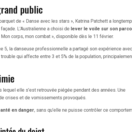
grand public
arquet de « Danse avec les stars », Katrina Patchett a longtem
 façade. L’Australienne a choisi de
lever le voile sur son parc
 Mon corps, mon combat », disponible dès le 11 février.
nce 5, la danseuse professionnelle a partagé son expérience ave
n trouble qui affecte entre 3 et 5% de la population, principaleme
limie
ans lequel elle s’est retrouvée piégée pendant des années. Une
s de crises et de vomissements provoqués.
 santé en danger
, sans qu’elle ne puisse contrôler ce comporte
ointée du doigt