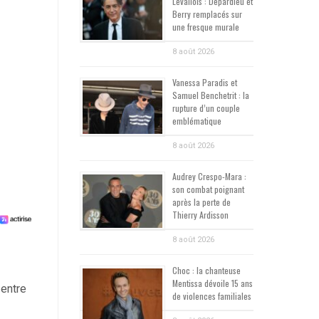
Levallois : Depardieu et
Berry remplacés sur
une fresque murale
8 août 2026
Vanessa Paradis et
Samuel Benchetrit : la
rupture d’un couple
emblématique
8 août 2026
Audrey Crespo-Mara :
son combat poignant
après la perte de
Thierry Ardisson
8 août 2026
Choc : la chanteuse
Mentissa dévoile 15 ans
 entre
de violences familiales