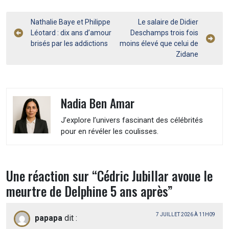
Navigation
Nathalie Baye et Philippe
Le salaire de Didier
Léotard : dix ans d’amour
Deschamps trois fois
de
brisés par les addictions
moins élevé que celui de
l’article
Zidane
Nadia Ben Amar
J’explore l’univers fascinant des célébrités
pour en révéler les coulisses.
Une réaction sur “
Cédric Jubillar avoue le
meurtre de Delphine 5 ans après
”
7 JUILLET 2026 À 11H09
papapa
dit :