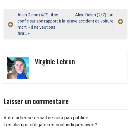
Navigation
Alain Delon (4/7) : il se
Alain Delon (2/7) : un
confie sur son rapport à la
grave accident de voiture
de
mort, « il ne veut pas
!
l’article
finir… »
Virginie Lebrun
Laisser un commentaire
Votre adresse e-mail ne sera pas publiée.
Les champs obligatoires sont indiqués avec
*