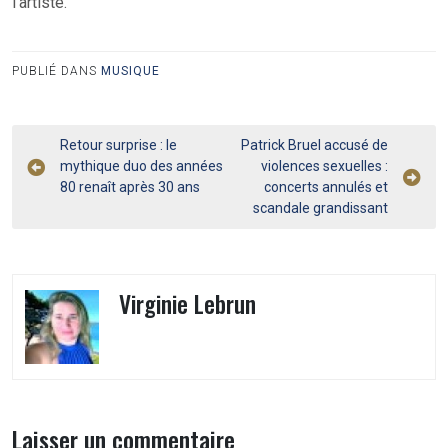
l’artiste.
PUBLIÉ DANS
MUSIQUE
Navigation
Retour surprise : le
Patrick Bruel accusé de
mythique duo des années
violences sexuelles :
de
80 renaît après 30 ans
concerts annulés et
l’article
scandale grandissant
Virginie Lebrun
Laisser un commentaire