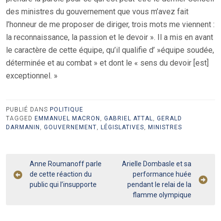
des ministres du gouvernement que vous m’avez fait
l’honneur de me proposer de diriger, trois mots me viennent :
la reconnaissance, la passion et le devoir ». Il a mis en avant
le caractère de cette équipe, qu’il qualifie d’ »équipe soudée,
déterminée et au combat » et dont le « sens du devoir [est]
exceptionnel. »
PUBLIÉ DANS
POLITIQUE
TAGGED
EMMANUEL MACRON
,
GABRIEL ATTAL
,
GERALD
DARMANIN
,
GOUVERNEMENT
,
LÉGISLATIVES
,
MINISTRES
Navigation
Anne Roumanoff parle
Arielle Dombasle et sa
de cette réaction du
performance huée
de
public qui l’insupporte
pendant le relai de la
l’article
flamme olympique