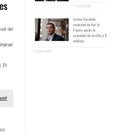
es
7 août 2026
Jordan Bardella
contraint de fuir la
issé de
France après le
scandale de la villa à 8
millions
étariat
7 août 2026
. Et
;
ent!
des