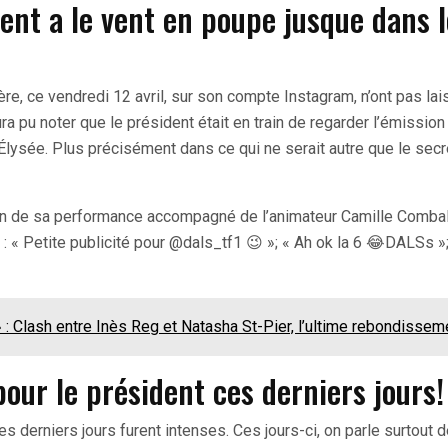
ent a le vent en poupe jusque dans l
re, ce vendredi 12 avril, sur son compte Instagram, n’ont pas la
ra pu noter que le président était en train de regarder l’émission
Élysée. Plus précisément dans ce qui ne serait autre que le secr
 fin de sa performance accompagné de l’animateur Camille Combal
: « Petite publicité pour @dals_tf1 😉 »; « Ah ok la 6 😂DALSs »
 » : Clash entre Inès Reg et Natasha St-Pier, l’ultime rebondissem
our le président ces derniers jours!
derniers jours furent intenses. Ces jours-ci, on parle surtout 