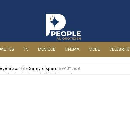
People au quotidien
ALITÉS
TV
MUSIQUE
CINÉMA
MODE
CÉLÉBRIT
éyé à son fils Samy disparu
6 AOÛT 2026
sé les invitations de P. Diddy
6 AOÛT 2026
s et Jean-Marie Bigard à la venue de leurs jumeaux
6 AOÛT 2026
sophobes : elle réplique cash
6 AOÛT 2026
ale pour sa santé, après un pari lancé par Giulia
6 AOÛT 2026