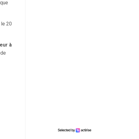
ique
 le 20
neur à
 de