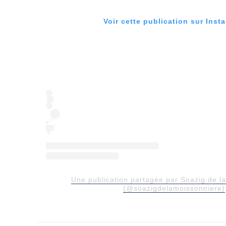
Voir cette publication sur Inst
Une publication partagée par Soazig de la
(@soazigdelamoissonniere)