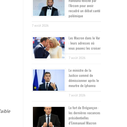
Hanouna félicité par
l’Arcom pour avoir
recadré un débat santé
polémique
7 août 2026
Les Macron dans le Var
: leurs adresses où
vous pouvez les croiser
7 août 2026
Le ministre de la
Justice sommé de
démissionner après le
meurtre de Lyhanna
7 août 2026
Le fort de Brégançon :
faible
les dernières vacances
présidentielles
d’Emmanuel Macron