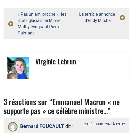
Navigation
« Pas un ami proche » : les
La terrible annonce
mots glacials de Mimie
d’Eddy Mitchell…
de
Mathy évoquant Pierre
l’article
Palmade
Virginie Lebrun
3 réactions sur “
Emmanuel Macron « ne
supporte pas » ce célèbre ministre…
”
28 DÉCEMBRE 2023 À 12H12
Bernard FOUCAULT
dit :