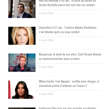
Mort de Kavinsky à 50 ans : la prise de parole de
Jordan Bardella passe très mal chez les artistes
5 août 2026
Disparition à 57 ans : l’actrice Natalia Dontcheva
s’est éteinte après un long combat
5 août 2026
Marqué par le deuil de son père, Cyril Féraud dévoile
un moment précieux avec sa mère
5 août 2026
Affaire Émilie Tran Nguyen : arrêtée pour drogue, la
journaliste privée d’antenne sur France 5
5 août 2026
Guillaume Pley visé par une enquête accablante :