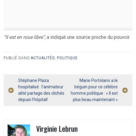
“Il est en roue libre”,
a indiqué une source proche du pouvoir.
PUBLIÉ DANS
ACTUALITÉS
,
POLITIQUE
Navigation
Stéphane Plaza
Marie Portolano a le
hospitalisé : l’animateur
béguin pour ce célèbre
de
alité partage des clichés
homme politique : « Il est
l’article
depuis l’hôpital!
plus beau maintenant »
Virginie Lebrun