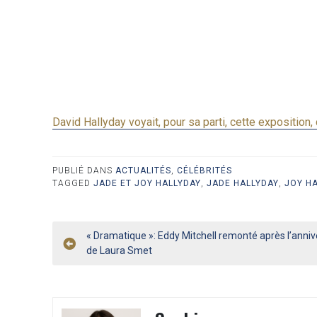
David Hallyday voyait, pour sa parti, cette expositio
PUBLIÉ DANS
ACTUALITÉS
,
CÉLÉBRITÉS
TAGGED
JADE ET JOY HALLYDAY
,
JADE HALLYDAY
,
JOY H
Navigation
« Dramatique »: Eddy Mitchell remonté après l’anniv
de Laura Smet
de
l’article