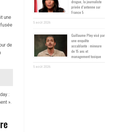
drogue, la journaliste
privée d’antenne sur
France 5
it une
5 août 2026
ffusée
Guillaume Pley visé par
une enquête
tour de
accablante : mineure
de 15 ans et
n
management toxique
5 août 2026
day :
ent ».
re