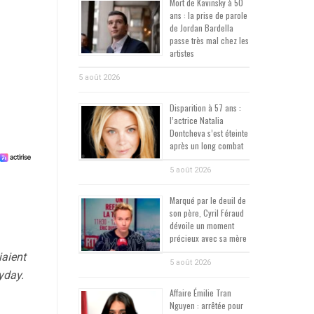
Mort de Kavinsky à 50
ans : la prise de parole
de Jordan Bardella
passe très mal chez les
artistes
5 août 2026
Disparition à 57 ans :
l’actrice Natalia
Dontcheva s’est éteinte
après un long combat
5 août 2026
Marqué par le deuil de
son père, Cyril Féraud
dévoile un moment
précieux avec sa mère
iaient
5 août 2026
lyday.
Affaire Émilie Tran
Nguyen : arrêtée pour