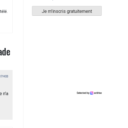
télé.
ade
 17H03
e n’a