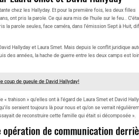
stante chez les Hallyday. Et pour la première fois, les deux filles
, ont pris la parole. Ce qui aura mis de l’huile sur le feu… C’éta
s la parole seules, face caméra, dans l’émission Sept à Huit, di
 David Hallyday et Laura Smet. Mais depuis le conflit juridique au
uis des années, la hache de guerre entre les deux camps est loi
: le coup de gueule de David Hallyday!
e « trahison » qu’elles ont à l’égard de Laura Smet et David Hally
u’ils seraient toujours là pour nous et qu’on se verrait régulièrem
essayait de reconstruire cette famille qui était si décomposée ».
 opération de communication derriè