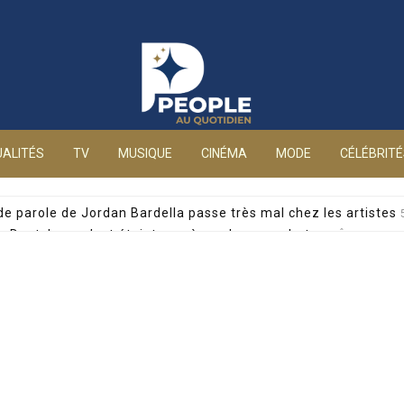
People au quotidien
ALITÉS
TV
MUSIQUE
CINÉMA
MODE
CÉLÉBRIT
 de parole de Jordan Bardella passe très mal chez les artistes
alia Dontcheva s’est éteinte après un long combat
5 AOÛT 2026
yril Féraud dévoile un moment précieux avec sa mère
5 AOÛT 2026
 pour drogue, la journaliste privée d’antenne sur France 5
5 AO
e accablante : mineure de 15 ans et management toxique
5 AOÛ