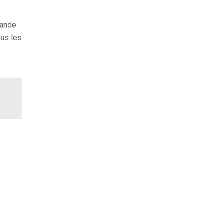
rande
ous les