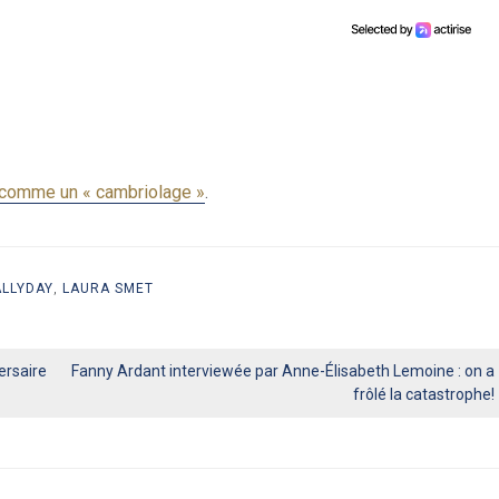
n, comme un « cambriolage »
.
ALLYDAY
,
LAURA SMET
ersaire
Fanny Ardant interviewée par Anne-Élisabeth Lemoine : on a
frôlé la catastrophe!