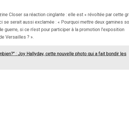
ne Closer sa réaction cinglante : elle est « révoltée par cette g
ci se serait aussi exclamée : « Pourquoi mettre deux gamines s
 guerre, si ce n’est pour participer à la promotion l’exposition
e Versailles ? ».
bien?" : Joy Hallyday, cette nouvelle photo qui a fait bondir les