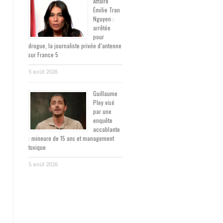
Affaire
Émilie Tran
Nguyen :
arrêtée
pour
drogue, la journaliste privée d’antenne
sur France 5
5 août 2026
Guillaume
Pley visé
par une
enquête
accablante
: mineure de 15 ans et management
toxique
5 août 2026