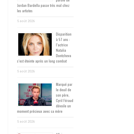
Jordan Bardella passe très mal chez
les artistes
5 août 2026
Disparition
à 57 ans :
l’actrice
Natalia
Dontcheva
s’est éteinte après un long combat
5 août 2026
Marqué par
le deuil de
son père,
Cyril Féraud
dévoile un
moment précieux avec sa mère
5 août 2026