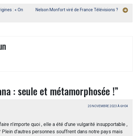
igines : « On
Nelson Monfort viré de France Télévisions ?
un
ana : seule et métamorphosée !
”
20 NOVEMBRE 2023 À 6H04
faire n’importe quoi , elle a été d’une vulgarité insupportable ,
e ? Plein d’autres personnes souffrent dans notre pays mais