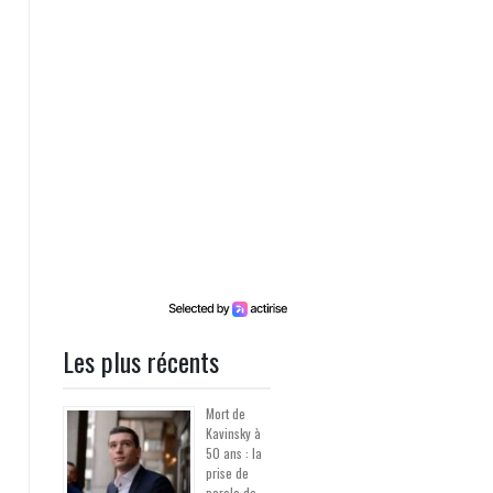
Les plus récents
Mort de
Kavinsky à
50 ans : la
prise de
parole de