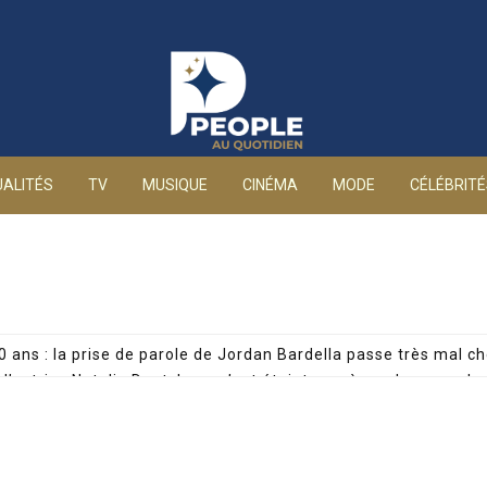
People au quotidien
ALITÉS
TV
MUSIQUE
CINÉMA
MODE
CÉLÉBRIT
0 ans : la prise de parole de Jordan Bardella passe très mal ch
: l’actrice Natalia Dontcheva s’est éteinte après un long comb
de son père, Cyril Féraud dévoile un moment précieux avec sa
Nguyen : arrêtée pour drogue, la journaliste privée d’antenne 
 par une enquête accablante : mineure de 15 ans et manageme