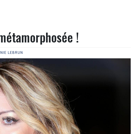
 métamorphosée !
INIE LEBRUN