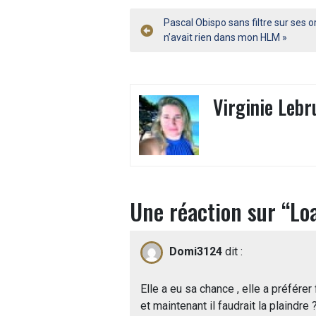
Navigation
Pascal Obispo sans filtre sur ses or
n’avait rien dans mon HLM »
de
l’article
Virginie Lebr
Une réaction sur “
Lo
Domi3124
dit :
Elle a eu sa chance , elle a préférer 
et maintenant il faudrait la plaindr