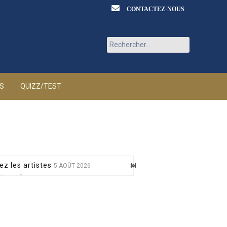
CONTACTEZ-NOUS
Rechercher :
ÉS
QUIZZ/TEST
ez les artistes
5 AOÛT 2026
at
5 AOÛT 2026
 mère
5 AOÛT 2026
sur France 5
5 AOÛT 2026
nt toxique
5 AOÛT 2026