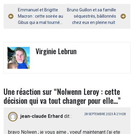
Navigation
Emmanuel et Brigitte
Bruno Guillon et sa famille
Macron : cette soirée au
séquestrés, bâillonnés
de
Gibus qui a mal tourné…
chez eux en pleine nuit
l’article
Virginie Lebrun
Une réaction sur “
Nolwenn Leroy : cette
décision qui va tout changer pour elle…
”
28 SEPTEMBRE 2023 À 21H28
jean-claude Erhard
dit :
bravo Nolwen ; je vous aime , voeuf maintenant j’ai ete