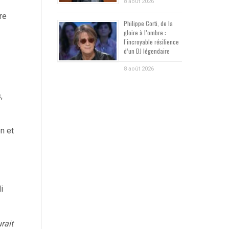
8 août 2026
re
Philippe Corti, de la
gloire à l’ombre :
l’incroyable résilience
d’un DJ légendaire
8 août 2026
,
n et
i
rait