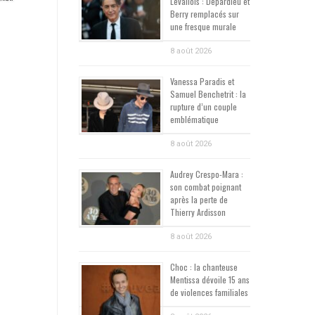
Levallois : Depardieu et
Berry remplacés sur
une fresque murale
8 août 2026
Vanessa Paradis et
Samuel Benchetrit : la
rupture d’un couple
emblématique
8 août 2026
Audrey Crespo-Mara :
son combat poignant
après la perte de
Thierry Ardisson
8 août 2026
Choc : la chanteuse
Mentissa dévoile 15 ans
de violences familiales