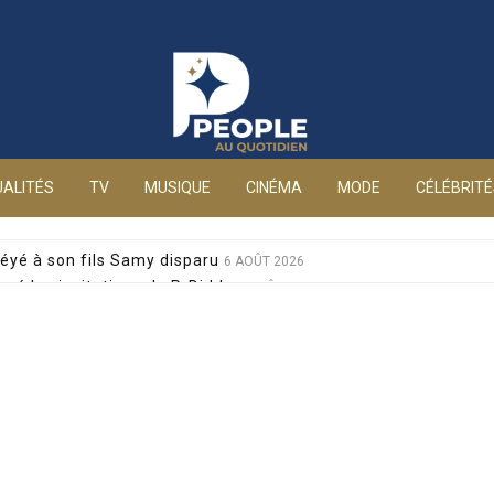
People au quotidien
ALITÉS
TV
MUSIQUE
CINÉMA
MODE
CÉLÉBRIT
éyé à son fils Samy disparu
6 AOÛT 2026
sé les invitations de P. Diddy
6 AOÛT 2026
s et Jean-Marie Bigard à la venue de leurs jumeaux
6 AOÛT 2026
sophobes : elle réplique cash
6 AOÛT 2026
ale pour sa santé, après un pari lancé par Giulia
6 AOÛT 2026