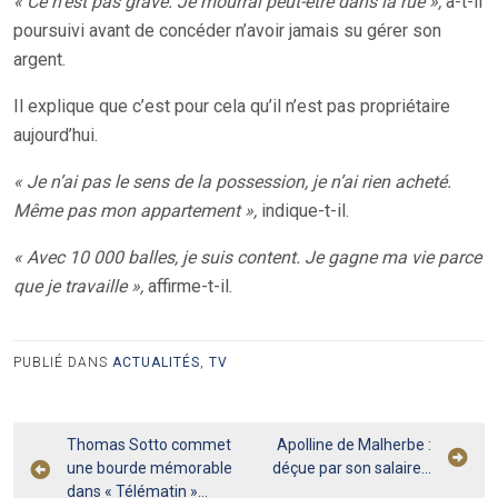
« Ce n’est pas grave. Je mourrai peut-être dans la rue »,
a-t-il
poursuivi avant de concéder n’avoir jamais su gérer son
argent.
Il explique que c’est pour cela qu’il n’est pas propriétaire
aujourd’hui.
« Je n’ai pas le sens de la possession, je n’ai rien acheté.
Même pas mon appartement »,
indique-t-il.
« Avec 10 000 balles, je suis content. Je gagne ma vie parce
que je travaille »,
affirme-t-il.
PUBLIÉ DANS
ACTUALITÉS
,
TV
Navigation
Thomas Sotto commet
Apolline de Malherbe :
une bourde mémorable
déçue par son salaire…
de
dans « Télématin »…