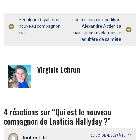
Navigation
Ségolène Royal : son
« Je n’étais pas son fils » :
nouveau compagnon
Alexandre Astier, sa
de
est…
naissance révélatrice de
l’article
l’adultère de sa mère
Virginie Lebrun
4 réactions sur “
Qui est le nouveau
compagnon de Laeticia Hallyday ?
”
23 OCTOBRE 2023 À 10H44
Joubert
dit :