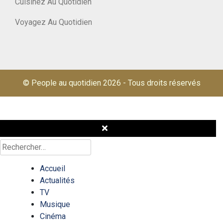
Cuisinez Au Quotidien
Voyagez Au Quotidien
© People au quotidien 2026
-
Tous droits réservés
Rechercher :
Accueil
Actualités
TV
Musique
Cinéma