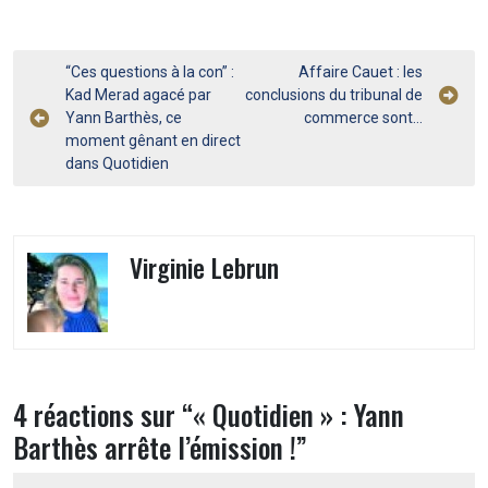
Navigation
“Ces questions à la con” :
Affaire Cauet : les
Kad Merad agacé par
conclusions du tribunal de
de
Yann Barthès, ce
commerce sont…
l’article
moment gênant en direct
dans Quotidien
Virginie Lebrun
4 réactions sur “
« Quotidien » : Yann
Barthès arrête l’émission !
”