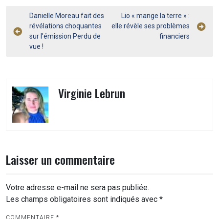
Navigation
Danielle Moreau fait des
Lio « mange la terre » :
révélations choquantes
elle révèle ses problèmes
de
sur l’émission Perdu de
financiers
l’article
vue !
Virginie Lebrun
Laisser un commentaire
Votre adresse e-mail ne sera pas publiée.
Les champs obligatoires sont indiqués avec
*
COMMENTAIRE
*