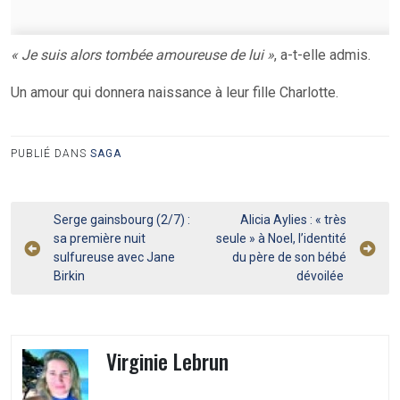
« Je suis alors tombée amoureuse de lui »
, a-t-elle admis.
Un amour qui donnera naissance à leur fille Charlotte.
PUBLIÉ DANS
SAGA
Navigation
Serge gainsbourg (2/7) :
Alicia Aylies : « très
sa première nuit
seule » à Noel, l’identité
de
sulfureuse avec Jane
du père de son bébé
l’article
Birkin
dévoilée
Virginie Lebrun