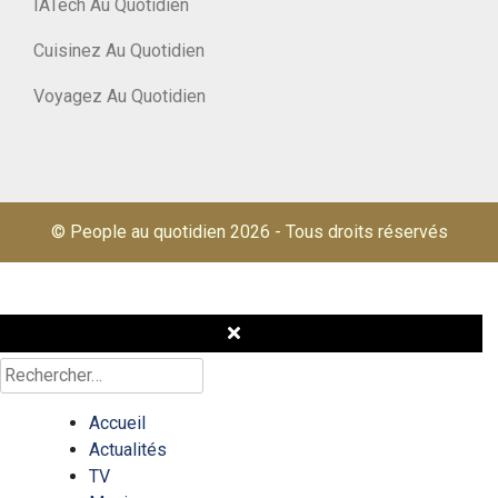
IATech Au Quotidien
Cuisinez Au Quotidien
Voyagez Au Quotidien
© People au quotidien 2026
-
Tous droits réservés
Rechercher :
Accueil
Actualités
TV