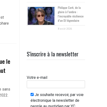
Philippe Corti, de la
gloire à l’ombre :
l’incroyable résilience
est
d’un DJ légendaire
 phare
8 août 2026
S'inscrire à la newsletter
ue le
aut
Votre e-mail
ie sans
Je souhaite recevoir, par voie
 2022.
électronique la newsletter de
people au quotidien par YC