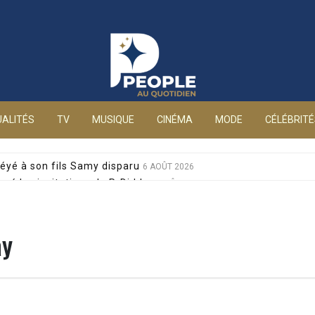
People au quotidien
ALITÉS
TV
MUSIQUE
CINÉMA
MODE
CÉLÉBRIT
éyé à son fils Samy disparu
6 AOÛT 2026
sé les invitations de P. Diddy
6 AOÛT 2026
s et Jean-Marie Bigard à la venue de leurs jumeaux
6 AOÛT 2026
sophobes : elle réplique cash
6 AOÛT 2026
ay
ale pour sa santé, après un pari lancé par Giulia
6 AOÛT 2026