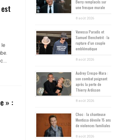
Berry remplacés sur
 est
une fresque murale
8 août 2026
Vanessa Paradis et
Samuel Benchetrit : la
rupture d’un couple
 le
emblématique
ube.
8 août 2026
ec….
Audrey Crespo-Mara :
son combat poignant
après la perte de
Thierry Ardisson
e » :
8 août 2026
Choc : la chanteuse
Mentissa dévoile 15 ans
de violences familiales
8 août 2026