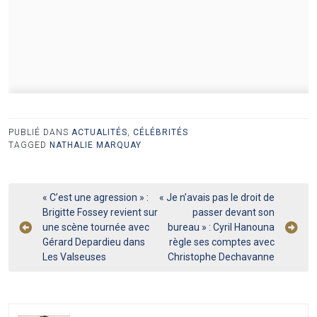
PUBLIÉ DANS
ACTUALITÉS
,
CÉLÉBRITÉS
TAGGED
NATHALIE MARQUAY
Navigation
« C’est une agression » :
« Je n’avais pas le droit de
Brigitte Fossey revient sur
passer devant son
de
une scène tournée avec
bureau » : Cyril Hanouna
l’article
Gérard Depardieu dans
règle ses comptes avec
Les Valseuses
Christophe Dechavanne