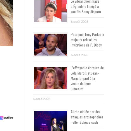
Le vibrant hommage
d’Églantine Éméyé à
son fils Samy disparu
6 août 2026
Pourquoi Tony Parker a
toujours refusé les
invitations de P. Diddy
6 août 2026
L’effroyable épreuve de
Lola Marois et Jean-
Marie Bigard à la
venue de leurs
jumeaux
6 août 2026
Alizée ciblée par des
attaques grossophobes
: elle réplique cash