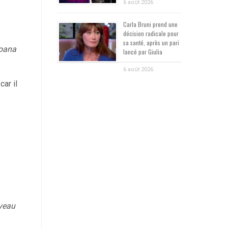
6 août 2026
Carla Bruni prend une
décision radicale pour
sa santé, après un pari
Loana
lancé par Giulia
6 août 2026
car il
uveau