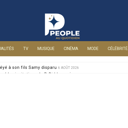
People au quotidien
ALITÉS
TV
MUSIQUE
CINÉMA
MODE
CÉLÉBRIT
éyé à son fils Samy disparu
6 AOÛT 2026
sé les invitations de P. Diddy
6 AOÛT 2026
s et Jean-Marie Bigard à la venue de leurs jumeaux
6 AOÛT 2026
sophobes : elle réplique cash
6 AOÛT 2026
ale pour sa santé, après un pari lancé par Giulia
6 AOÛT 2026