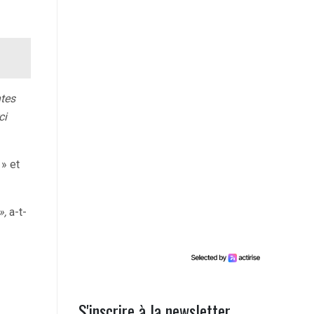
ntes
ci
» et
»,
a-t-
S'inscrire à la newsletter