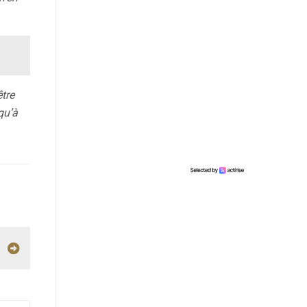
être
qu’à