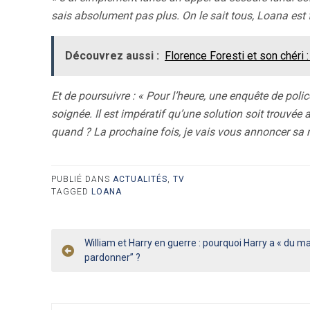
sais absolument pas plus. On le sait tous, Loana est frag
Découvrez aussi :
Florence Foresti et son chéri :
Et de poursuivre : « Pour l’heure, une enquête de police
soignée. Il est impératif qu’une solution soit trouvée
quand ? La prochaine fois, je vais vous annoncer sa m
PUBLIÉ DANS
ACTUALITÉS
,
TV
TAGGED
LOANA
Navigation
William et Harry en guerre : pourquoi Harry a « du mal
pardonner” ?
de
l’article