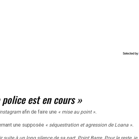
 police est en cours »
Instagram
afin de faire une
« mise au point ».
ncernant une supposée
« séquestration et agression de Loana ».
suite à un long silence de sa part. Point Barre. Pour le reste, je 