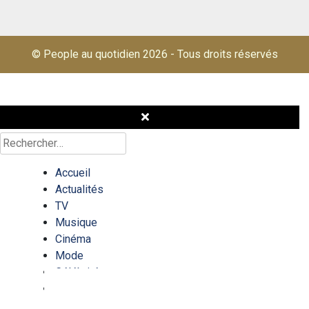
© People au quotidien 2026
-
Tous droits réservés
Rechercher :
Accueil
Actualités
TV
Musique
Cinéma
Mode
Célébrités
Quizz/test