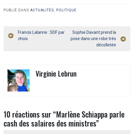
PUBLIÉ DANS
ACTUALITÉS
,
POLITIQUE
Navigation
Francis Lalanne : SDF par
Sophie Davant prend la
choix
pose dans une robe très
de
décolletée
l’article
Virginie Lebrun
10 réactions sur “
Marlène Schiappa parle
cash des salaires des ministres
”