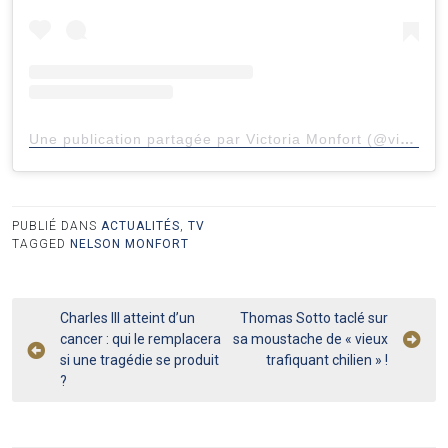
Une publication partagée par Victoria Monfort (@vicmonfort)
PUBLIÉ DANS
ACTUALITÉS
,
TV
TAGGED
NELSON MONFORT
Navigation
Charles III atteint d’un
Thomas Sotto taclé sur
cancer : qui le remplacera
sa moustache de « vieux
de
si une tragédie se produit
trafiquant chilien » !
l’article
?