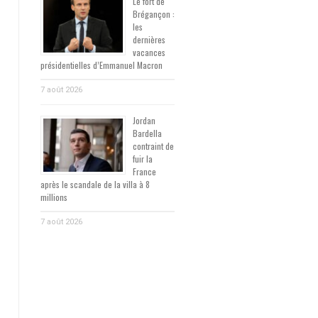
Le fort de
Brégançon :
les
dernières
vacances
présidentielles d’Emmanuel Macron
7 août 2026
Jordan
Bardella
contraint de
fuir la
France
après le scandale de la villa à 8
millions
7 août 2026