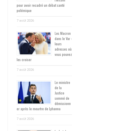
pour avoir recadré un débat santé
polémique
7 août 2026
Les Macron
dans le Var :
leurs
adresses où
vous pouvez
les croiser
7 août 2026
Le ministre
de la
Justice
sommé de
démissionn
er après le meurtre de Lyhanna
7 août 2026