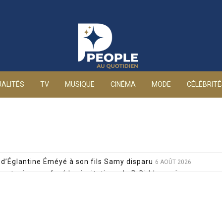
People au quotidien
ALITÉS
TV
MUSIQUE
CINÉMA
MODE
CÉLÉBRIT
d’Églantine Éméyé à son fils Samy disparu
6 AOÛT 2026
 a toujours refusé les invitations de P. Diddy
6 AOÛT 2026
 de Lola Marois et Jean-Marie Bigard à la venue de leurs jum
s attaques grossophobes : elle réplique cash
6 AOÛT 2026
 décision radicale pour sa santé, après un pari lancé par Giul