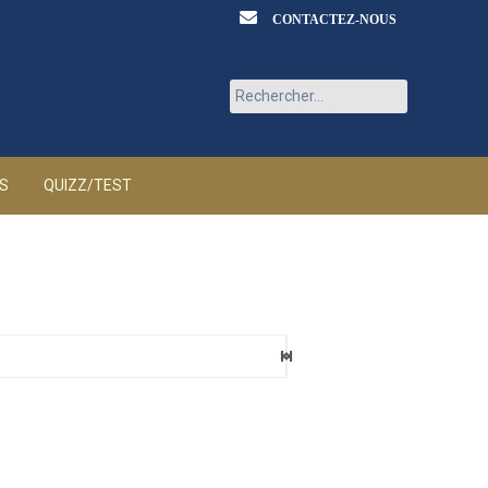
CONTACTEZ-NOUS
Rechercher :
ÉS
QUIZZ/TEST
eaux
6 AOÛT 2026
ia
6 AOÛT 2026