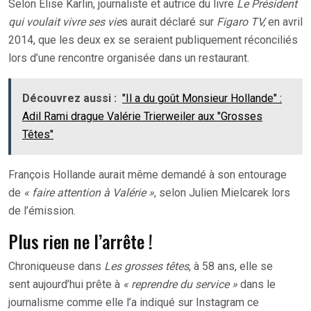
Selon Élise Karlin, journaliste et autrice du livre
Le Président
qui voulait vivre ses vie
s aurait déclaré sur
Figaro TV,
en avril
2014, que les deux ex se seraient publiquement réconciliés
lors d’une rencontre organisée dans un restaurant.
Découvrez aussi :
"Il a du goût Monsieur Hollande" :
Adil Rami drague Valérie Trierweiler aux "Grosses
Têtes"
François Hollande aurait même demandé à son entourage
de
« faire attention à Valérie »
, selon Julien Mielcarek lors
de l’émission.
Plus rien ne l’arrête !
Chroniqueuse dans
Les grosses têtes
, à 58 ans, elle se
sent aujourd’hui prête à
« reprendre du service »
dans le
journalisme comme elle l’a indiqué sur Instagram ce