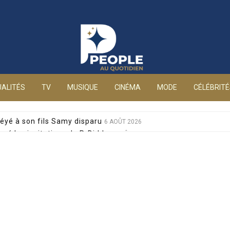
People au quotidien
ALITÉS
TV
MUSIQUE
CINÉMA
MODE
CÉLÉBRIT
éyé à son fils Samy disparu
6 AOÛT 2026
sé les invitations de P. Diddy
6 AOÛT 2026
s et Jean-Marie Bigard à la venue de leurs jumeaux
6 AOÛT 2026
sophobes : elle réplique cash
6 AOÛT 2026
ale pour sa santé, après un pari lancé par Giulia
6 AOÛT 2026