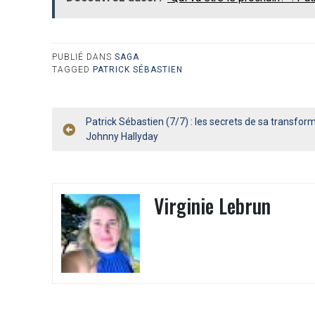
PUBLIÉ DANS
SAGA
TAGGED
PATRICK SÉBASTIEN
Navigation
Patrick Sébastien (7/7) : les secrets de sa transfor
Johnny Hallyday
de
l’article
Virginie Lebrun