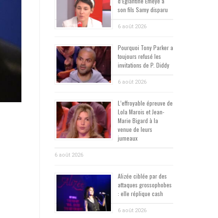
d’Églantine Éméyé à
son fils Samy disparu
6 août 2026
Pourquoi Tony Parker a
toujours refusé les
invitations de P. Diddy
6 août 2026
L’effroyable épreuve de
Lola Marois et Jean-
Marie Bigard à la
venue de leurs
jumeaux
6 août 2026
Alizée ciblée par des
attaques grossophobes
: elle réplique cash
6 août 2026