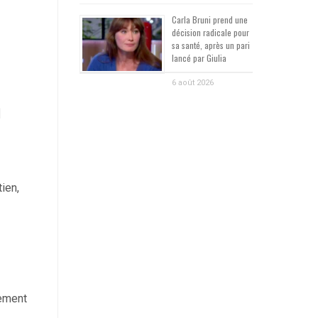
Carla Bruni prend une
décision radicale pour
sa santé, après un pari
lancé par Giulia
6 août 2026
n
ien,
uement