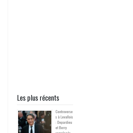
Les plus récents
Controverse
s à Levallois
: Depardieu
et Berry
remplacés