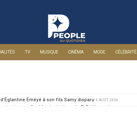
People au quotidien
ALITÉS
TV
MUSIQUE
CINÉMA
MODE
CÉLÉBRIT
d’Églantine Éméyé à son fils Samy disparu
6 AOÛT 2026
 a toujours refusé les invitations de P. Diddy
6 AOÛT 2026
 de Lola Marois et Jean-Marie Bigard à la venue de leurs jum
s attaques grossophobes : elle réplique cash
6 AOÛT 2026
 décision radicale pour sa santé, après un pari lancé par Giul