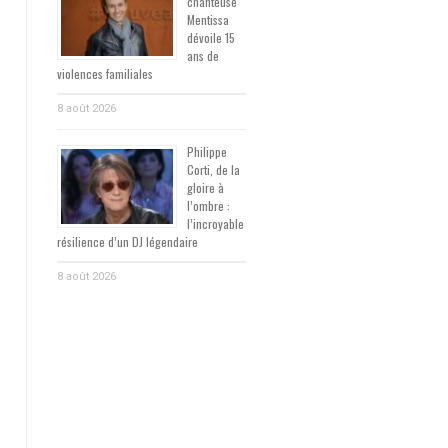
chanteuse
Mentissa
dévoile 15
ans de
violences familiales
8 août 2026
Philippe
Corti, de la
gloire à
l’ombre :
l’incroyable
résilience d’un DJ légendaire
8 août 2026