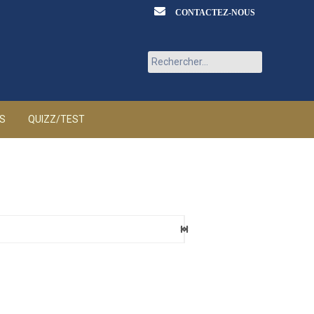
CONTACTEZ-NOUS
Rechercher :
ÉS
QUIZZ/TEST
eaux
6 AOÛT 2026
ia
6 AOÛT 2026