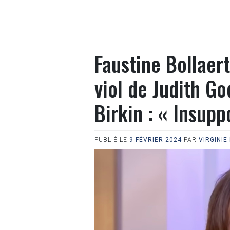
Faustine Bollaer
viol de Judith Go
Birkin : « Insupp
PUBLIÉ LE
9 FÉVRIER 2024
PAR
VIRGINIE