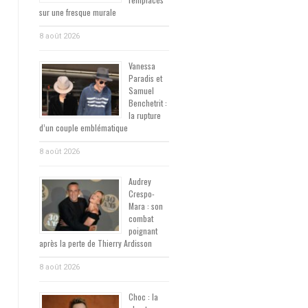
sur une fresque murale
8 août 2026
Vanessa
Paradis et
Samuel
Benchetrit :
la rupture
d’un couple emblématique
8 août 2026
Audrey
Crespo-
Mara : son
combat
poignant
après la perte de Thierry Ardisson
8 août 2026
Choc : la