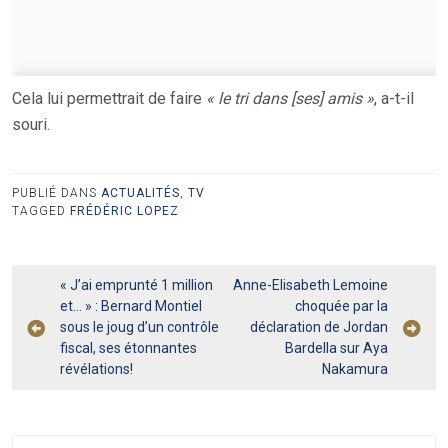
Cela lui permettrait de faire
« le tri dans [ses] amis »
, a-t-il
souri.
PUBLIÉ DANS
ACTUALITÉS
,
TV
TAGGED
FRÉDÉRIC LOPEZ
Navigation
« J’ai emprunté 1 million
Anne-Elisabeth Lemoine
et… » : Bernard Montiel
choquée par la
de
sous le joug d’un contrôle
déclaration de Jordan
l’article
fiscal, ses étonnantes
Bardella sur Aya
révélations!
Nakamura