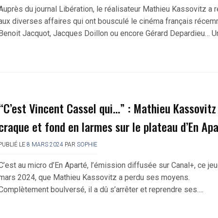
Auprès du journal Libération, le réalisateur Mathieu Kassovitz a r
aux diverses affaires qui ont bousculé le cinéma français récem
Benoit Jacquot, Jacques Doillon ou encore Gérard Depardieu… U
“C’est Vincent Cassel qui…” : Mathieu Kassovitz
craque et fond en larmes sur le plateau d’En Ap
PUBLIÉ LE
8 MARS 2024
PAR
SOPHIE
C’est au micro d’En Aparté, l’émission diffusée sur Canal+, ce jeu
mars 2024, que Mathieu Kassovitz a perdu ses moyens.
Complètement boulversé, il a dû s’arrêter et reprendre ses….