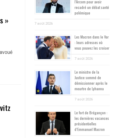
l’Arcom pour avoir
recadré un débat santé
polémique
s »
7 août 2026
Les Macron dans le Var
: leurs adresses où
vous pouvez les croiser
 avoué
7 août 2026
Le ministre de la
Justice sommé de
démissionner après le
meurtre de Lyhanna
7 août 2026
vitz
Le fort de Brégançon :
les dernières vacances
présidentielles
d’Emmanuel Macron