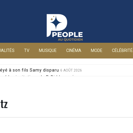
People au quotidien
ALITÉS
TV
MUSIQUE
CINÉMA
MODE
CÉLÉBRIT
éyé à son fils Samy disparu
6 AOÛT 2026
sé les invitations de P. Diddy
6 AOÛT 2026
s et Jean-Marie Bigard à la venue de leurs jumeaux
6 AOÛT 2026
sophobes : elle réplique cash
6 AOÛT 2026
tz
ale pour sa santé, après un pari lancé par Giulia
6 AOÛT 2026