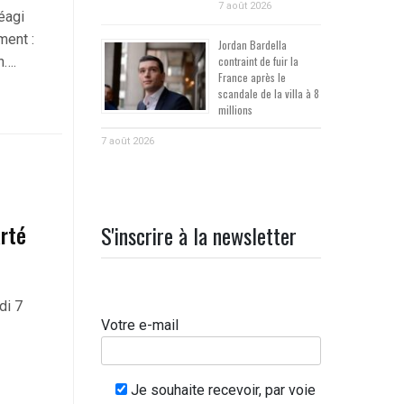
7 août 2026
éagi
ment :
Jordan Bardella
n….
contraint de fuir la
France après le
scandale de la villa à 8
millions
7 août 2026
arté
S'inscrire à la newsletter
di 7
Votre e-mail
Je souhaite recevoir, par voie