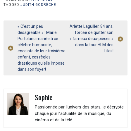
TAGGED
JUDITH GODRÈCHE
Navigation
« C’est un peu
Arlette Laguiller, 84 ans,
désagréable » : Marie
forcée de quitter son
de
Portolano mariée à ce
« fameux deux-pièces »
l’article
célèbre humoriste,
dans la tour HLM des
enceinte de leur troisième
Lilas!
enfant, ces règles
drastiques qu’elle impose
dans son foyer!
Sophie
Passionnée par l’univers des stars, je décrypte
chaque jour l’actualité de la musique, du
cinéma et de la télé.