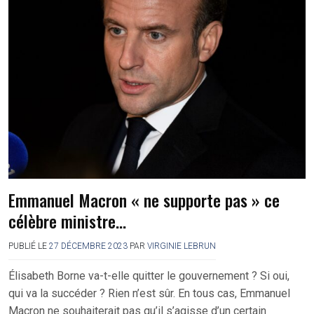
Emmanuel Macron « ne supporte pas » ce
célèbre ministre…
PUBLIÉ LE
27 DÉCEMBRE 2023
PAR
VIRGINIE LEBRUN
Élisabeth Borne va-t-elle quitter le gouvernement ? Si oui,
qui va la succéder ? Rien n’est sûr. En tous cas, Emmanuel
Macron ne souhaiterait pas qu’il s’agisse d’un certain